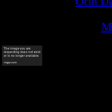
Orin Da
M